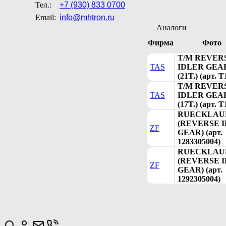
Тел.:
+7 (930) 833 0700
Email:
info@mhtron.ru
Аналоги
Фирма
Фото
T/M REVER
TAS
IDLER GEA
(21T.) (арт. T
T/M REVER
TAS
IDLER GEA
(17T.) (арт. T
RUECKLAU
(REVERSE 
ZF
GEAR) (арт.
1283305004)
RUECKLAU
(REVERSE 
ZF
GEAR) (арт.
1292305004)