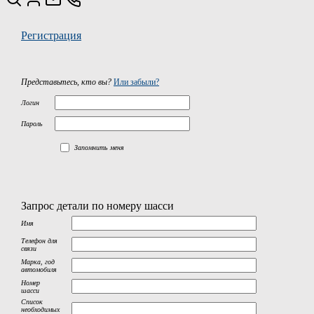
Регистрация
Представьтесь, кто вы?
Или забыли?
Логин
Пароль
Запомнить меня
Запрос детали по номеру шасси
Имя
Телефон для
связи
Марка, год
автомобиля
Номер
шасси
Список
необходимых