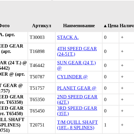
Фото
Артикул
Наименование
▲Цена
Налич
. (арт.
T30003
STACK A.
0
+
EED GEAR
4TH SPEED GEAR
 (арт.
T16898
0
+
(24-51T.)
R (24 T.) @
SUN GEAR (24 T.)
T46442
0
+
6442)
@
ER @ (арт.
T50787
CYLINDER @
0
+
T GEAR @
T51757
PLANET GEAR @
0
+
1757)
EED GEAR
2ND SPEED GEAR
T65350
0
+
арт. T65350)
(42T.)
EED GEAR
3RD SPEED GEAR
T65450
0
+
арт. T65450)
(35T.)
ILL SHAFT
T/M QUILL SHAFT
 SPLINES)
T20751
1
+
(18T.- 8 SPLINES)
0751)