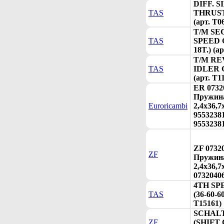
DIFF. 
TAS
THRUS
(арт. T0
T/M S
TAS
SPEED 
18T.) (а
T/M R
TAS
IDLER G
(арт. T1
ER 0732
Пружин
Euroricambi
2,4x36,7
95532381
9553238
ZF 0732
ZF
Пружин
2,4x36,7
0732040
4TH SP
TAS
(36-60-60
T15161)
SCHAL
ZF
(SHIFT