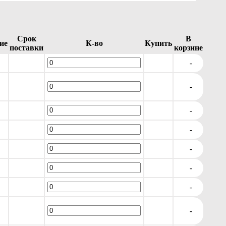
Срок
В
ие
К-во
Купить
поставки
корзине
-
-
-
-
-
-
-
-