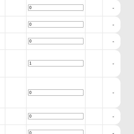
-
-
-
-
-
-
-