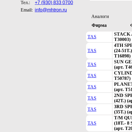
Тел.:
+7 (930) 833 0700
Email:
info@mhtron.ru
Аналоги
Фирма
STACK A
TAS
T30003)
4TH SP
TAS
(24-51T.)
T16898)
SUN GEA
TAS
(арт. T4
CYLIND
TAS
T50787)
PLANE
TAS
(арт. T5
2ND SP
TAS
(42T.) (
3RD SP
TAS
(35T.) (
T/M QU
TAS
(18T.- 8
(арт. T2