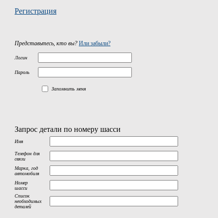
Регистрация
Представьтесь, кто вы?
Или забыли?
Логин
Пароль
Запомнить меня
Запрос детали по номеру шасси
Имя
Телефон для
связи
Марка, год
автомобиля
Номер
шасси
Список
необходимых
деталей