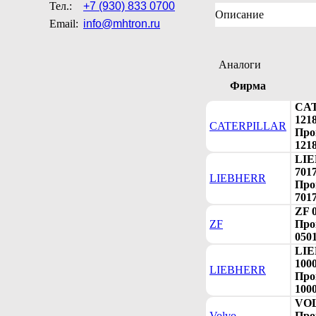
Тел.:
+7 (930) 833 0700
Описание
Email:
info@mhtron.ru
Аналоги
Фирма
CA
121
CATERPILLAR
Про
121
LI
701
LIEBHERR
Про
701
ZF 
ZF
Про
050
LI
100
LIEBHERR
Про
100
VOL
Volvo
Про