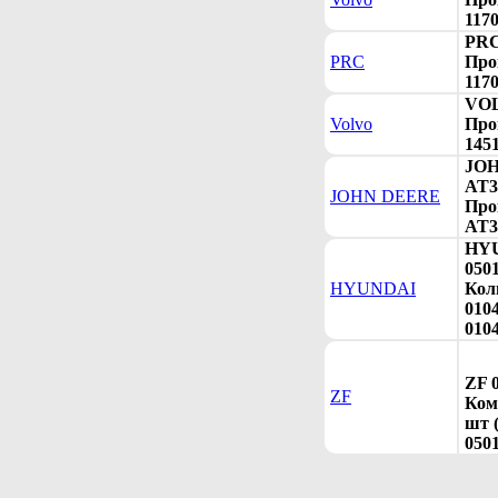
117
PRC
PRC
Про
117
VOL
Volvo
Про
145
JO
AT3
JOHN DEERE
Про
AT3
HY
050
HYUNDAI
Кол
010
0104
ZF 
ZF
Ком
шт (
050