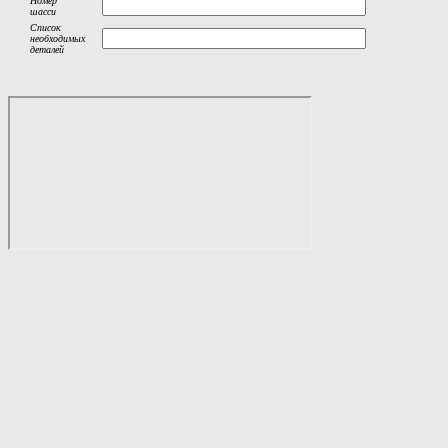
Номер
шасси
Список
необходимых
деталей