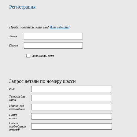
Регистрация
Представьтесь, кто вы?
Или забыли?
Логин
Пароль
Запомнить меня
Запрос детали по номеру шасси
Имя
Телефон для
связи
Марка, год
автомобиля
Номер
шасси
Список
необходимых
деталей