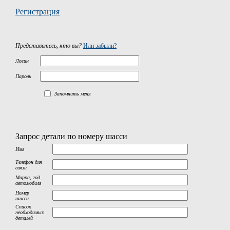
Регистрация
Представьтесь, кто вы?
Или забыли?
Логин
Пароль
Запомнить меня
Запрос детали по номеру шасси
Имя
Телефон для
связи
Марка, год
автомобиля
Номер
шасси
Список
необходимых
деталей