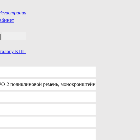
Регистрация
абинет
аталогу КПП
РО-2 поликлиновой ремень, монокронштейн