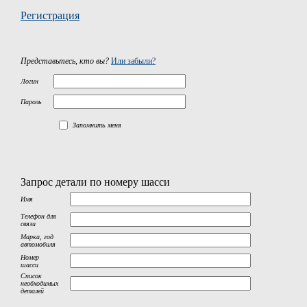
Регистрация
Представьтесь, кто вы?
Или забыли?
Логин
Пароль
Запомнить меня
Запрос детали по номеру шасси
Имя
Телефон для
связи
Марка, год
автомобиля
Номер
шасси
Список
необходимых
деталей