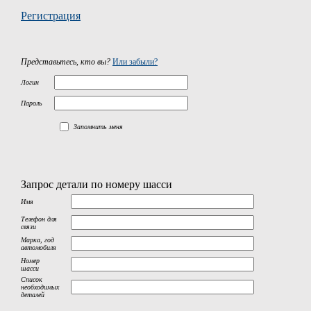
Регистрация
Представьтесь, кто вы?
Или забыли?
Логин
Пароль
Запомнить меня
Запрос детали по номеру шасси
Имя
Телефон для
связи
Марка, год
автомобиля
Номер
шасси
Список
необходимых
деталей