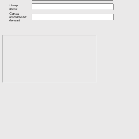
Номер
шасси
Список
необходимых
деталей