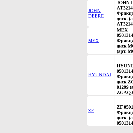
JOHN 
AT3214
JOHN
Фрикц
DEERE
диск. (а
AT3214
MEX
050131
MEX
Фрикц
диск M
(арт. M
HYUN
050131
HYUNDAI
Фрикц
диск Z
01299 (
ZGAQ-0
ZF 050
ZF
Фрикц
диск. (а
0501314