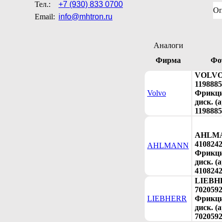
Тел.:
+7 (930) 833 0700
Оп
Email:
info@mhtron.ru
Аналоги
Фирма
Фо
VOLV
119888
Volvo
Фрикц
диск. (а
1198885
AHLM
410824
AHLMANN
Фрикц
диск. (а
410824
LIEBH
702059
LIEBHERR
Фрикц
диск. (а
7020592