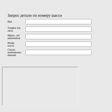
Запрос детали по номеру шасси
Имя
Телефон для
связи
Марка, год
автомобиля
Номер
шасси
Список
необходимых
деталей