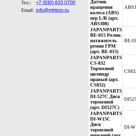
Датчик
Тел.:
+7 (930) 833 0700
вращения
ABS3
Email:
info@mhtron.ru
колеса (ABS)
пер L/R (арт.
ABS308)
JAPANPARTS
BE-015 Ролик-
натяжитель
BE-0
ремня ГРМ
(арт. BE-015)
JAPANPARTS
CS-832
Тормозной
CS83
цилиндр
правый (арт.
CS832)
JAPANPARTS
DI-527C Диск
DI52
тормозной
(арт. DI527C)
JAPANPARTS
DI-W15C
Диск
DI-W
тормозной
передний (арт.