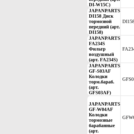
DI-W15C)
JAPANPARTS
DI158 Диск
тормозной
DI15
передний (арт.
DI158)
JAPANPARTS
FA234S
Фильтр
FA23
воздушный
(арт. FA234S)
JAPANPARTS
GF-S03AF
Колодки
GFS0
торм.бараб.
(арт.
GFS03AF)
JAPANPARTS
GF-W04AF
Колодки
GFW
тормозные
барабанные
(арт.