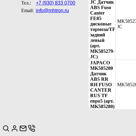
JC Датчик
Тел.:
+7 (930) 833 0700
ABS Fuso
Email:
info@mhtron.ru
Canter
FE85
MK58527
дисковые
JC
тормоза/TF
задний
левый
(арт.
MK585279-
JC)
JAPACO
MK585280
Датчик
ABS RR
RH FUSO
MK5852
CANTER
RUS TF
евро5 (арт.
MK585280)