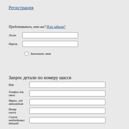
Регистрация
Представьтесь, кто вы?
Или забыли?
Логин
Пароль
Запомнить меня
Запрос детали по номеру шасси
Имя
Телефон для
связи
Марка, год
автомобиля
Номер
шасси
Список
необходимых
деталей