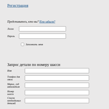
Регистрация
Представьтесь, кто вы?
Или забыли?
Логин
Пароль
Запомнить меня
Запрос детали по номеру шасси
Имя
Телефон для
связи
Марка, год
автомобиля
Номер
шасси
Список
необходимых
деталей