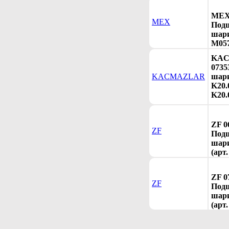
MEX 
MEX
Под
шари
M057
KA
0735
KACMAZLAR
шари
K20.
K20.
ZF 0
ZF
Под
шари
(арт
ZF 0
ZF
Под
шари
(арт