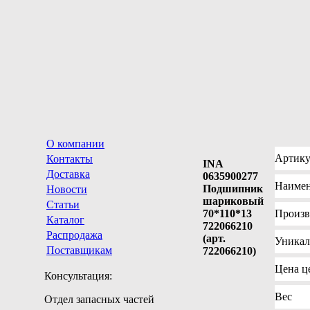
О компании
Артику
Контакты
INA
Доставка
0635900277
Наимен
Подшипник
Новости
шариковый
Статьи
70*110*13
Произв
Каталог
722066210
Распродажа
(арт.
Уника
Поставщикам
722066210)
Цена
це
Консультация:
Вес
Отдел запасных частей