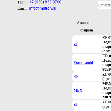
Тел.:
+7 (930) 833 0700
Описа
Email:
info@mhtron.ru
Аналоги
Фирма
ZF 0
Под
ZF
шари
(арт
ER 0
Под
Euroricambi
шари
9853
ZF 0
ZF
(арт
MEX 
Под
MEX
шари
M076
ZF 0
ZF
(арт