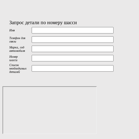
Запрос детали по номеру шасси
Имя
Телефон для
связи
Марка, год
автомобиля
Номер
шасси
Список
необходимых
деталей