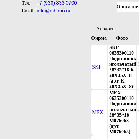
Тел.:
+7 (930) 833 0700
Описание
Email:
info@mhtron.ru
Аналоги
Фирма
Фото
SKF
0635300110
Подшипник
игольчатый
SKF
28*35*18 K
28X35X18
(арт. K
28X35X18)
MEX
0635300110
Подшипник
игольчатый
MEX
28*35*18
M076068
(арт.
M076068)