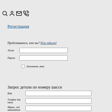
Регистрация
Представьтесь, кто вы?
Или забыли?
Логин
Пароль
Запомнить меня
Запрос детали по номеру шасси
Имя
Телефон для
связи
Марка, год
автомобиля