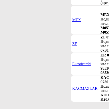
(арт
MEX 
Под
MEX
игол
M057
M057
ZF 0
Под
ZF
игол
0750
ER 0
Под
Euroricambi
игол
9853
9853
KA
0750
Под
KACMAZLAR
игол
K20.
K20.