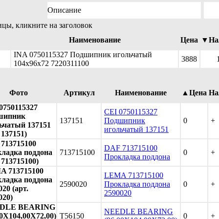
Описание
ицы, кликните на заголовок
Наименование
Цена
▼На
INA 0750115327 Подшипник игольчатый
3888
104x96x72 7220311100
Фото
Артикул
Наименование
▲Цена
На
0750115327
CEI 0750115327
шипник
137151
Подшипник
0
+
ьчатый 137151
игольчатый 137151
 137151)
713715100
DAF 713715100
ладка поддона
713715100
0
+
Прокладка поддона
. 713715100)
A 713715100
LEMA 713715100
ладка поддона
2590020
Прокладка поддона
0
+
020 (арт.
2590020
020)
DLE BEARING
NEEDLE BEARING
00X104,00X72,00)
T56150
0
+