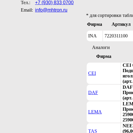
Тел.:
+7 (930) 833 0700
Email:
info@mhtron.ru
* для сортировки табл
Фирма
Артикул
INA
7220311100
Аналоги
Фирма
CEI 
Под
CEI
игол
(арт.
DAF 
DAF
Прок
(арт
LEM
Прок
LEMA
2590
2590
NEE
TAS
(96,