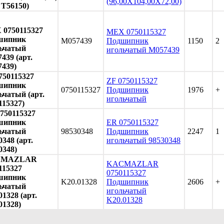
(96,00X104,00X72,00)
. T56150)
0750115327
MEX 0750115327
шипник
M057439
Подшипник
1150
2
ьчатый
игольчатый M057439
439 (арт.
439)
750115327
ZF 0750115327
шипник
0750115327
Подшипник
1976
+
ьчатый (арт.
игольчатый
115327)
750115327
шипник
ER 0750115327
ьчатый
98530348
Подшипник
2247
1
0348 (арт.
игольчатый 98530348
0348)
CMAZLAR
KACMAZLAR
115327
0750115327
шипник
K20.01328
Подшипник
2606
+
ьчатый
игольчатый
01328 (арт.
K20.01328
01328)