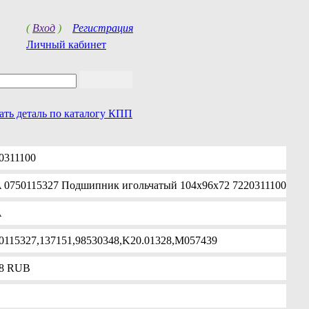
(
Вход
)
Регистрация
Личный кабинет
ать деталь по каталогу КПП
0311100
 0750115327 Подшипник игольчатый 104x96x72 7220311100
A
0115327,137151,98530348,K20.01328,M057439
8
RUB