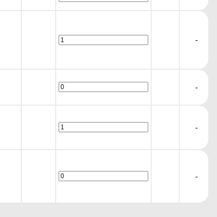
-
-
-
-