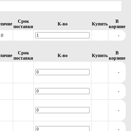
Срок
В
личие
К-во
Купить
поставки
корзине
10
-
Срок
В
личие
К-во
Купить
поставки
корзине
-
-
-
-