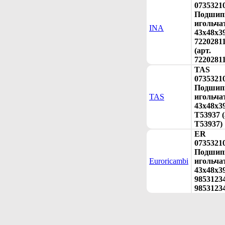
0735321
Подшип
игольча
INA
43х48х3
7220281
(арт.
7220281
TAS
0735321
Подшип
TAS
игольча
43х48х3
T53937 (
T53937)
ER
0735321
Подшип
Euroricambi
игольча
43х48х3
98531234
9853123