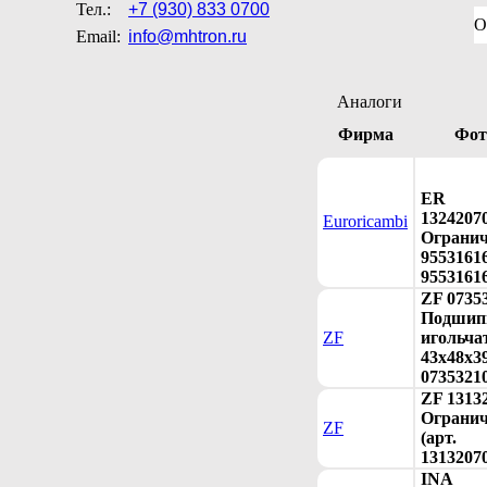
Тел.:
+7 (930) 833 0700
О
Email:
info@mhtron.ru
Аналоги
Фирма
Фот
ER
1324207
Euroricambi
Огранич
95531616
9553161
ZF 0735
Подшип
ZF
игольча
43х48х39
0735321
ZF 1313
Огранич
ZF
(арт.
1313207
INA