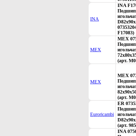
INA F17
Подшип
игольча
INA
D82x90x
07353204
F17083)
MEX 075
Подшип
MEX
игольча
72x80x3
(арт. M0
MEX 073
Подшип
MEX
игольча
82x90x5
(арт. M0
ER 0735
Подшип
Euroricambi
игольча
D82x90x
(арт. 98
INA 075