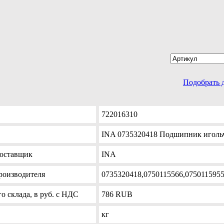
Подобрать 
722016310
INA 0735320418 Подшипник иголь
оставщик
INA
роизводителя
0735320418,0750115566,075011595
о склада, в руб. с НДС
786
RUB
кг