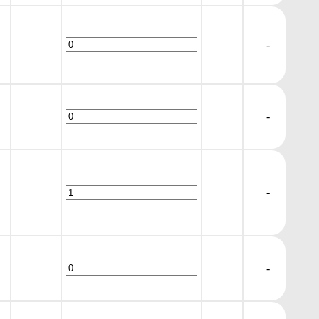
-
-
-
-