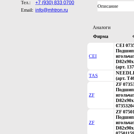
Тел.:
+7 (930) 833 0700
Описание
Email:
info@mhtron.ru
Аналоги
Фирма
CEI 073
Подшип
CEI
игольча
D82x90x
(арт. 13
NEEDL
TAS
(арт. T4
ZF 0735
Подшип
ZF
игольча
D82x90x5
0735320
ZF 0750
Подшип
ZF
игольча
D82x90x5
0750115