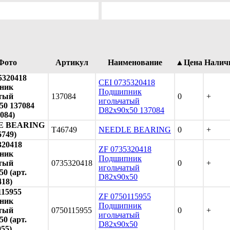
Фото
Артикул
Наименование
▲Цена
Налич
5320418
CEI 0735320418
ник
Подшипник
тый
137084
0
+
игольчатый
50 137084
D82x90x50 137084
7084)
E BEARING
T46749
NEEDLE BEARING
0
+
6749)
320418
ZF 0735320418
ник
Подшипник
тый
0735320418
0
+
игольчатый
0 (арт.
D82x90x50
418)
115955
ZF 0750115955
ник
Подшипник
тый
0750115955
0
+
игольчатый
0 (арт.
D82x90x50
955)