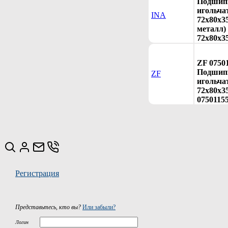
Подшип
игольча
INA
72x80x3
металл) 
72x80x35
ZF 0750
Подшип
ZF
игольча
72x80x35
0750115
Регистрация
Представьтесь, кто вы?
Или забыли?
Логин