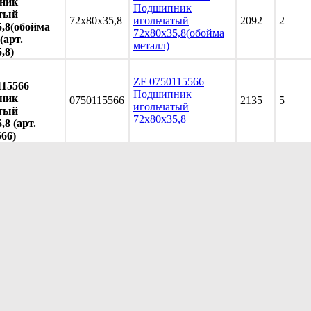
ник
Подшипник
тый
72x80x35,8
игольчатый
2092
2
5,8(обойма
72x80x35,8(обойма
(арт.
металл)
,8)
ZF 0750115566
115566
Подшипник
ник
0750115566
2135
5
игольчатый
тый
72x80x35,8
,8 (арт.
566)