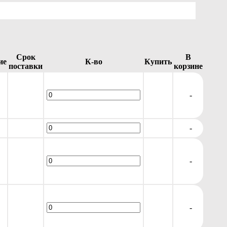
Срок
В
ие
К-во
Купить
поставки
корзине
-
-
-
-