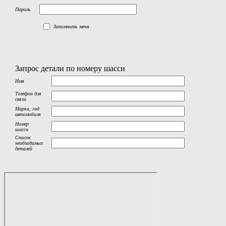
Пароль
Запомнить меня
Запрос детали по номеру шасси
Имя
Телефон для
связи
Марка, год
автомобиля
Номер
шасси
Список
необходимых
деталей