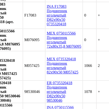
083
INA F17083
ник
Подшипник
тый
F17083
игольчатый
0
+
50
D82x90x50
18 (арт.
0735320418
0115566
MEX 0750115566
ник
Подшипник
тый
M076095
0
+
игольчатый
5,8 M076095
72x80x35,8 M076095
76095)
MEX 0735320418
5320418
Подшипник
ник
M057425
1066
2
игольчатый
тый
82x90x50 M057425
0 M057425
57425)
320418
ER 0735320418
ник
Подшипник
тый
98530046
игольчатый
1078
+
50 98530046
D82x90x50
530046)
98530046
0115566
INA 0750115566