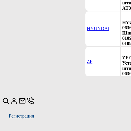
шти
AT3
HY
063
HYUNDAI
Шпи
010
0109
ZF 
ZF
Уст
штиф
063
Регистрация