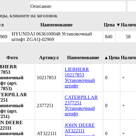
Описание
ицы, кликните на заголовок
ул
Наименование
Цена
▼Налич
HYUNDAI 0636100048 Установочный
969
840
58
штифт ZGAQ-02969
Фото
Артикул
Наименование
▲Цена
Налич
EBHERR
LIEBHERR
17853
10217853
ановочный
10217853
0
+
Установочный
фт (арт.
штифт
17853)
TERPILLAR
CATERPILLAR
7251
2377251
ановочный
2377251
0
+
Установочный
фт (арт.
штифт
7251)
HN DEERE
JOHN DEERE
22111
AT322111
ановочный
AT322111
0
+