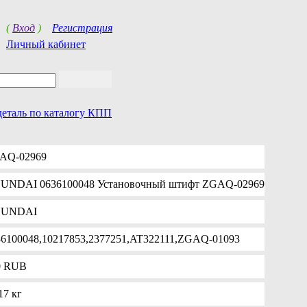
(
Вход
)
Регистрация
Личный кабинет
деталь по каталогу КПП
AQ-02969
UNDAI 0636100048 Установочный штифт ZGAQ-02969
UNDAI
36100048,10217853,2377251,AT322111,ZGAQ-01093
0
RUB
17 кг