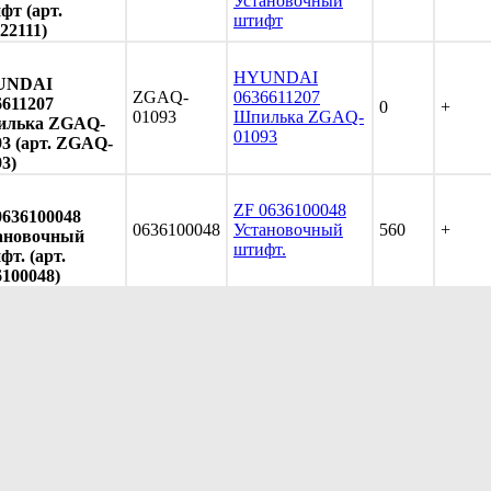
Установочный
фт (арт.
штифт
22111)
HYUNDAI
UNDAI
ZGAQ-
0636611207
6611207
0
+
01093
Шпилька ZGAQ-
лька ZGAQ-
01093
93 (арт. ZGAQ-
3)
ZF 0636100048
0636100048
0636100048
Установочный
560
+
ановочный
штифт.
т. (арт.
6100048)