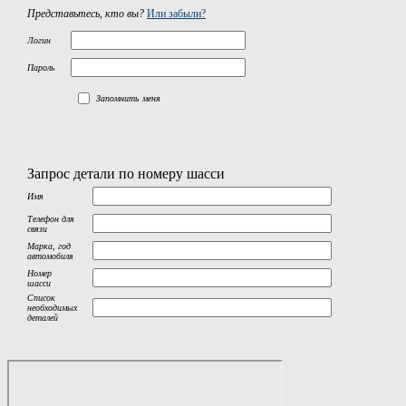
Представьтесь, кто вы?
Или забыли?
Логин
Пароль
Запомнить меня
Запрос детали по номеру шасси
Имя
Телефон для
связи
Марка, год
автомобиля
Номер
шасси
Список
необходимых
деталей