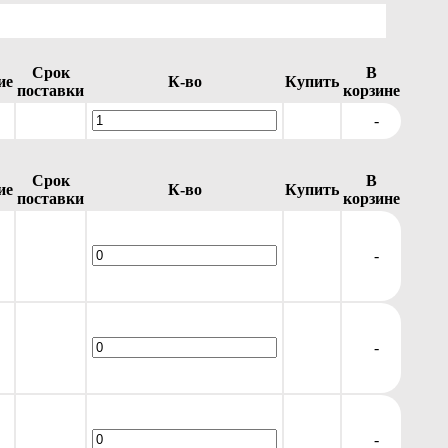
Срок
В
ие
К-во
Купить
поставки
корзине
-
Срок
В
ие
К-во
Купить
поставки
корзине
-
-
-