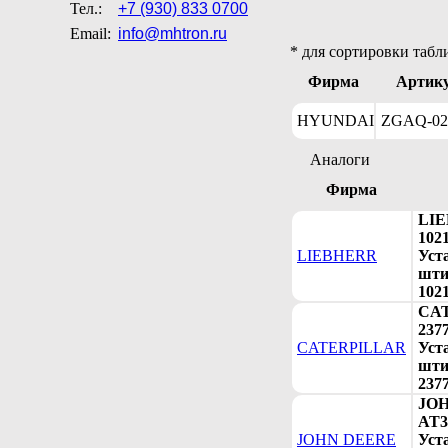
Тел.:
+7 (930) 833 0700
Email:
info@mhtron.ru
* для сортировки табл
Фирма
Артик
HYUNDAI
ZGAQ-02
Аналоги
Фирма
LI
102
LIEBHERR
Уст
шти
102
CA
237
CATERPILLAR
Уст
шти
237
JO
AT3
JOHN DEERE
Уст