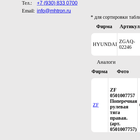
Тел.:
+7 (930) 833 0700
Email:
info@mhtron.ru
* для сортировки табл
Фирма
Артикул
ZGAQ-
HYUNDAI
02246
Аналоги
Фирма
Фото
ZF
0501007757
Поперечная
ZF
рулевая
тяга
правая.
(арт.
0501007757)