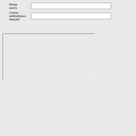
Номер
шасси
Список
необходимых
деталей