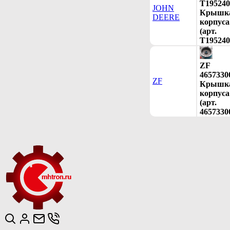
T195240
JOHN
Крышк
DEERE
корпуса
(арт.
T195240
ZF
4657330
ZF
Крышк
корпуса
(арт.
4657330