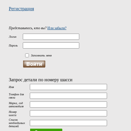
Регистрация
Представьтесь, кто вы?
Или забыли?
Логин
Пароль
Запомнить меня
Запрос детали по номеру шасси
Имя
Телефон для
связи
Марка, год
автомобиля
Номер
шасси
Список
необходимых
деталей