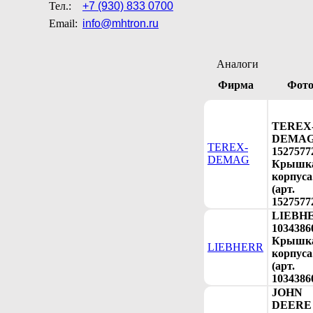
Тел.:
+7 (930) 833 0700
Email:
info@mhtron.ru
Аналоги
Фирма
Фот
TEREX
DEMA
TEREX-
1527577
DEMAG
Крышк
корпуса
(арт.
1527577
LIEBH
1034386
Крышк
LIEBHERR
корпуса
(арт.
1034386
JOHN
DEERE