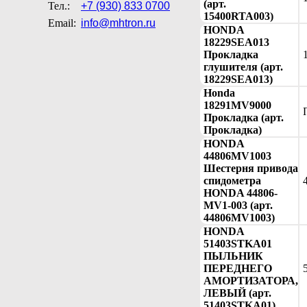
(арт.
Тел.:
+7 (930) 833 0700
15400RTA003)
Email:
info@mhtron.ru
HONDA
18229SEA013
Прокладка
глушителя (арт.
18229SEA013)
Honda
18291MV9000
Прокладка (арт.
Прокладка)
HONDA
44806MV1003
Шестерня привода
спидометра
HONDA 44806-
MV1-003 (арт.
44806MV1003)
HONDA
51403STKA01
ПЫЛЬНИК
ПЕРЕДНЕГО
АМОРТИЗАТОРА,
ЛЕВЫЙ (арт.
51403STKA01)