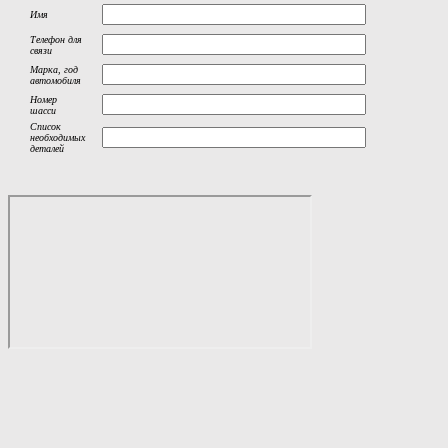
Имя
Телефон для
связи
Марка, год
автомобиля
Номер
шасси
Список
необходимых
деталей