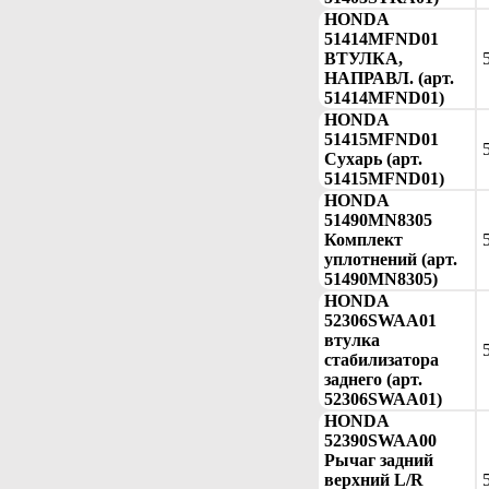
HONDA
51414MFND01
ВТУЛКА,
НАПРАВЛ. (арт.
51414MFND01)
HONDA
51415MFND01
Сухарь (арт.
51415MFND01)
HONDA
51490MN8305
Комплект
уплотнений (арт.
51490MN8305)
HONDA
52306SWAA01
втулка
стабилизатора
заднего (арт.
52306SWAA01)
HONDA
52390SWAA00
Рычаг задний
верхний L/R