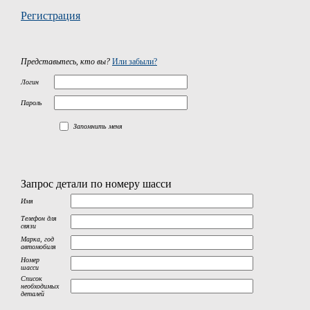
Регистрация
Представьтесь, кто вы?
Или забыли?
Логин
Пароль
Запомнить меня
Запрос детали по номеру шасси
Имя
Телефон для
связи
Марка, год
автомобиля
Номер
шасси
Список
необходимых
деталей