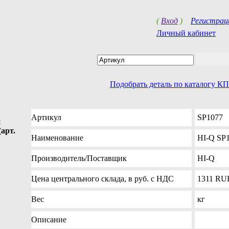
(
Вход
)
Регистрац
Личный кабинет
Подобрать деталь по каталогу К
Артикул
SP1077
и
арт.
Наименование
HI-Q SP
Производитель
/Поставщик
HI-Q
Цена
центрального склада, в руб. с НДС
1311
RU
Вес
кг
Описание