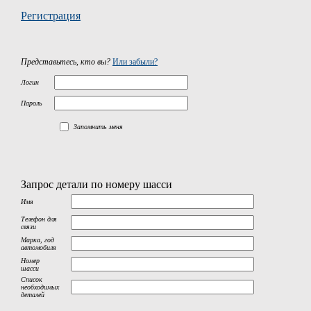
Регистрация
Представьтесь, кто вы?
Или забыли?
Логин
Пароль
Запомнить меня
Запрос детали по номеру шасси
Имя
Телефон для
связи
Марка, год
автомобиля
Номер
шасси
Список
необходимых
деталей