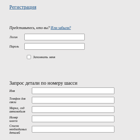
Регистрация
Представьтесь, кто вы?
Или забыли?
Логин
Пароль
Запомнить меня
Запрос детали по номеру шасси
Имя
Телефон для
связи
Марка, год
автомобиля
Номер
шасси
Список
необходимых
деталей