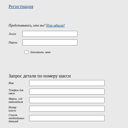
Регистрация
Представьтесь, кто вы?
Или забыли?
Логин
Пароль
Запомнить меня
Запрос детали по номеру шасси
Имя
Телефон для
связи
Марка, год
автомобиля
Номер
шасси
Список
необходимых
деталей