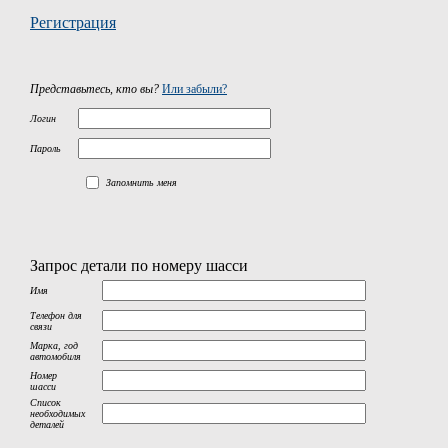
Регистрация
Представьтесь, кто вы?
Или забыли?
Логин
Пароль
Запомнить меня
Запрос детали по номеру шасси
Имя
Телефон для
связи
Марка, год
автомобиля
Номер
шасси
Список
необходимых
деталей