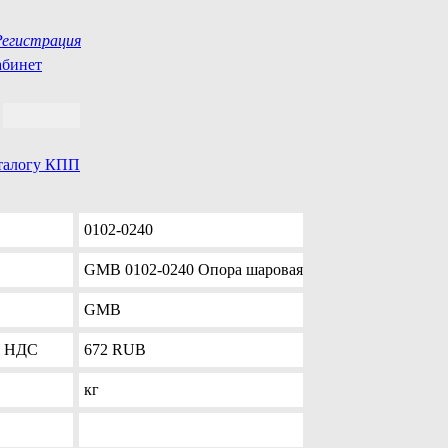
Регистрация
абинет
аталогу КПП
0102-0240
GMB 0102-0240 Опора шаровая
GMB
 с НДС
672
RUB
кг