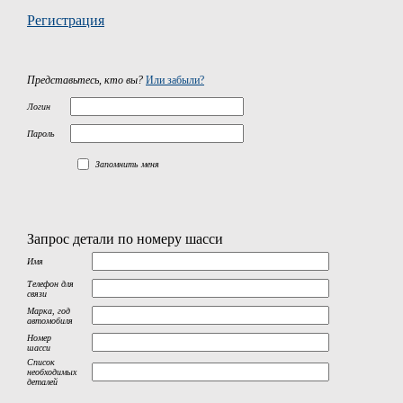
Регистрация
Представьтесь, кто вы?
Или забыли?
Логин
Пароль
Запомнить меня
Запрос детали по номеру шасси
Имя
Телефон для
связи
Марка, год
автомобиля
Номер
шасси
Список
необходимых
деталей