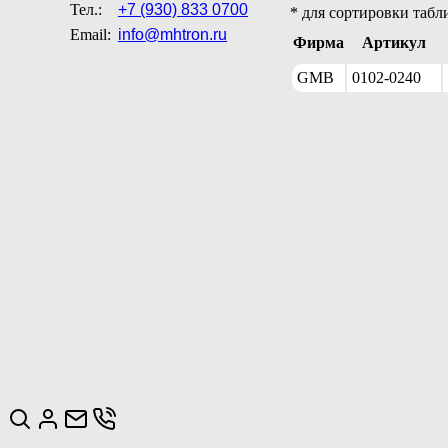
Тел.:
+7 (930) 833 0700
* для сортировки табл
Email:
info@mhtron.ru
Фирма
Артикул
GMB
0102-0240