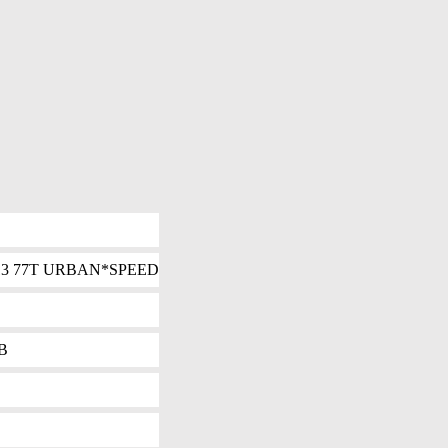
13 77T URBAN*SPEED
B