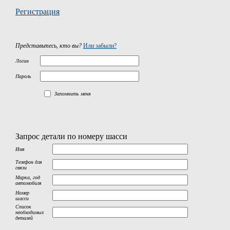
Регистрация
Представьтесь, кто вы?
Или забыли?
Логин
Пароль
Запомнить меня
Запрос детали по номеру шасси
Имя
Телефон для
связи
Марка, год
автомобиля
Номер
шасси
Список
необходимых
деталей