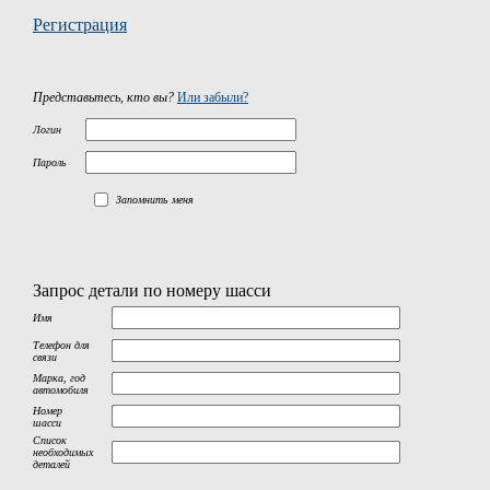
Регистрация
Представьтесь, кто вы?
Или забыли?
Логин
Пароль
Запомнить меня
Запрос детали по номеру шасси
Имя
Телефон для
связи
Марка, год
автомобиля
Номер
шасси
Список
необходимых
деталей