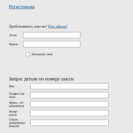
Регистрация
Представьтесь, кто вы?
Или забыли?
Логин
Пароль
Запомнить меня
Запрос детали по номеру шасси
Имя
Телефон для
связи
Марка, год
автомобиля
Номер
шасси
Список
необходимых
деталей