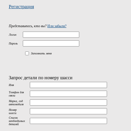
Регистрация
Представьтесь, кто вы?
Или забыли?
Логин
Пароль
Запомнить меня
Запрос детали по номеру шасси
Имя
Телефон для
связи
Марка, год
автомобиля
Номер
шасси
Список
необходимых
деталей