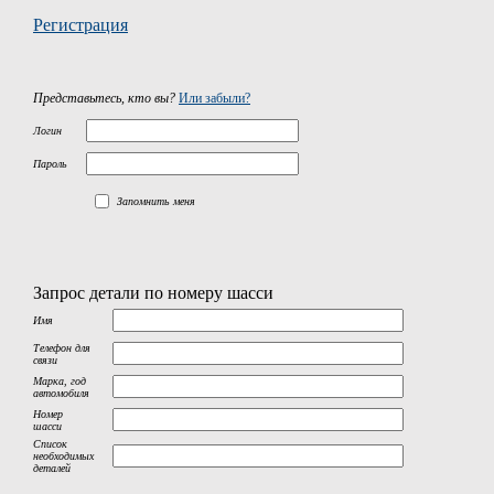
Регистрация
Представьтесь, кто вы?
Или забыли?
Логин
Пароль
Запомнить меня
Запрос детали по номеру шасси
Имя
Телефон для
связи
Марка, год
автомобиля
Номер
шасси
Список
необходимых
деталей