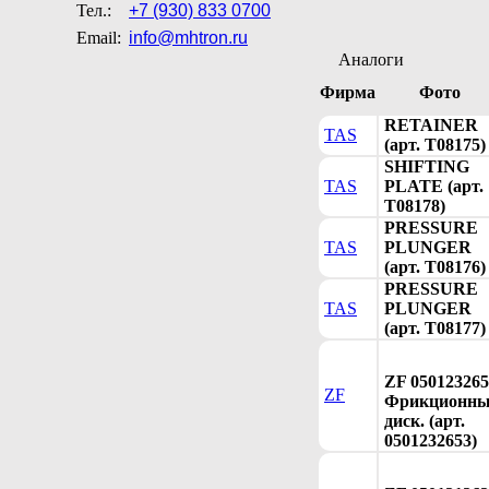
Тел.:
+7 (930) 833 0700
Email:
info@mhtron.ru
Аналоги
Фирма
Фото
RETAINER
TAS
(арт. T08175)
SHIFTING
TAS
PLATE (арт.
T08178)
PRESSURE
TAS
PLUNGER
(арт. T08176)
PRESSURE
TAS
PLUNGER
(арт. T08177)
ZF 050123265
ZF
Фрикционн
диск. (арт.
0501232653)