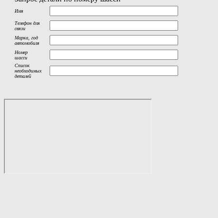
Имя
Телефон для
связи
Марка, год
автомобиля
Номер
шасси
Список
необходимых
деталей