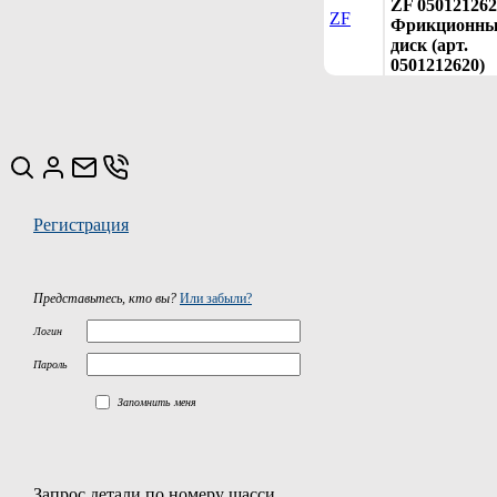
ZF 050121262
ZF
Фрикционн
диск (арт.
0501212620)
Регистрация
Представьтесь, кто вы?
Или забыли?
Логин
Пароль
Запомнить меня
Запрос детали по номеру шасси