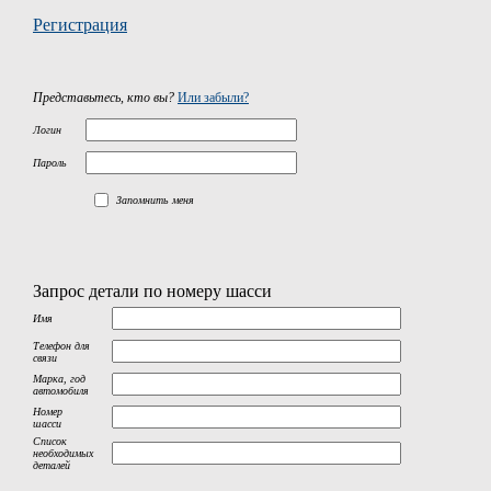
Регистрация
Представьтесь, кто вы?
Или забыли?
Логин
Пароль
Запомнить меня
Запрос детали по номеру шасси
Имя
Телефон для
связи
Марка, год
автомобиля
Номер
шасси
Список
необходимых
деталей