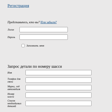
Регистрация
Представьтесь, кто вы?
Или забыли?
Логин
Пароль
Запомнить меня
Запрос детали по номеру шасси
Имя
Телефон для
связи
Марка, год
автомобиля
Номер
шасси
Список
необходимых
деталей