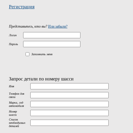
Регистрация
Представьтесь, кто вы?
Или забыли?
Логин
Пароль
Запомнить меня
Запрос детали по номеру шасси
Имя
Телефон для
связи
Марка, год
автомобиля
Номер
шасси
Список
необходимых
деталей