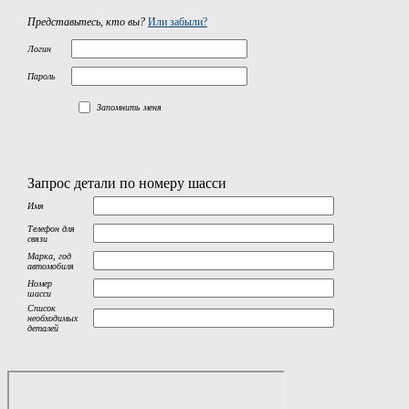
Представьтесь, кто вы?
Или забыли?
Логин
Пароль
Запомнить меня
Запрос детали по номеру шасси
Имя
Телефон для
связи
Марка, год
автомобиля
Номер
шасси
Список
необходимых
деталей