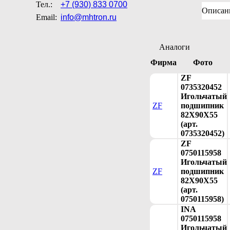
Тел.:
+7 (930) 833 0700
Описан
Email:
info@mhtron.ru
Аналоги
Фирма
Фото
ZF
0735320452
Игольчатый
ZF
подшипник
82X90X55
(арт.
0735320452)
ZF
0750115958
Игольчатый
ZF
подшипник
82X90X55
(арт.
0750115958)
INA
0750115958
Игольчатый