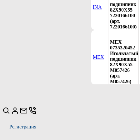
подшипник
INA
82X90X55
7220166100
(арт.
7220166100)
MEX
0735320452
Игольчатый
MEX
подшипник
82X90X55
M057426
(арт.
M057426)
Регистрация