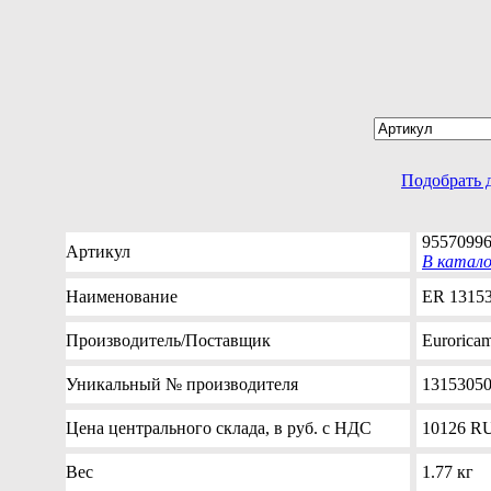
Подобрать 
9557099
Артикул
В катал
Наименование
ER 13153
Производитель
/Поставщик
Eurorica
Уникальный №
производителя
13153050
Цена
центрального склада, в руб. с НДС
10126
R
Вес
1.77 кг