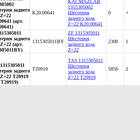
KACMAZLAR
305002
1315305002
ерня заднего
K20.00641
Шестерня
0
+
 Z=22
заднего хода
00641 (арт.
Z=22 K20.00641
00641)
315305011
ZF 1315305011
ерня заднего
Шестерня
1315305011BY
2300
1
 Z=22 (арт.
заднего хода
305011BY)
Z=22
TAS 1315305011
1315305011
Шестерня
T20919
5856
2
ерня заднего
заднего хода
 Z=22 T20919
Z=22 T20919
. T20919)