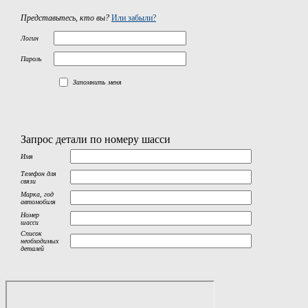
Представьтесь, кто вы?
Или забыли?
Логин
Пароль
Запомнить меня
Запрос детали по номеру шасси
Имя
Телефон для
связи
Марка, год
автомобиля
Номер
шасси
Список
необходимых
деталей