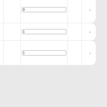
-
-
-