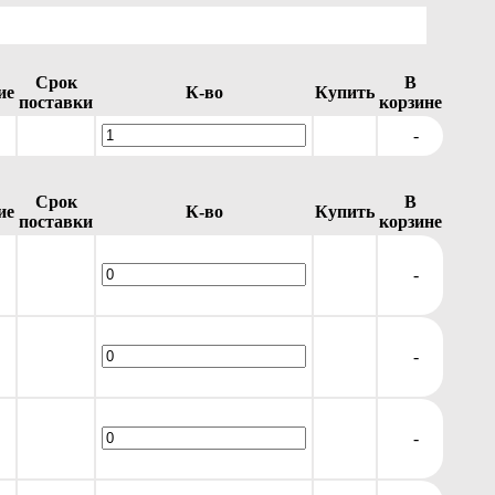
Срок
В
ие
К-во
Купить
поставки
корзине
-
Срок
В
ие
К-во
Купить
поставки
корзине
-
-
-