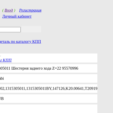
(
Вход
)
Регистрация
Личный кабинет
деталь по каталогу КПП
6
ог КПП
05011 Шестерня заднего хода Z=22 95570996
mbi
02,1315305011,1315305011BY,147126,K20.00641,T20919
UB