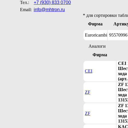
Тел.:
+7 (930) 833 0700
Email:
info@mhtron.ru
* для сортировки табл
Фирма
Артик
Euroricambi
95570996
Аналоги
Фирма
CEI 
Шест
CEI
хода
(арт.
ZF 1
Шест
ZF
хода
1315
ZF 1
Шест
ZF
хода
1315
KA