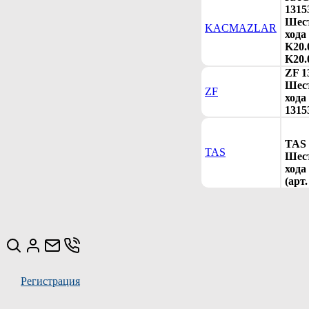
1315
Шест
KACMAZLAR
хода
K20.
K20.
ZF 1
Шест
ZF
хода
1315
TAS 
TAS
Шест
хода
(арт
Регистрация