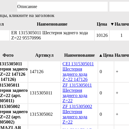
Описание
ицы, кликните на заголовок
ул
Наименование
Цена
▼Налич
ER 1315305011 Шестерня заднего хода
10126
1
Z=22 95570996
Фото
Артикул
Наименование
▲Цена
Налич
1315305011
CEI 1315305011
ерня заднего
Шестерня
147126
0
+
 Z=22 147126
заднего хода
 147126)
Z=22 147126
315305011
ZF 1315305011
ерня заднего
Шестерня
1315305011
0
+
 Z=22 (арт.
заднего хода
305011)
Z=22
315305002
ZF 1315305002
ерня заднего
Шестерня
1315305002
0
+
 Z=22 (арт.
заднего хода
305002)
Z=22
CMAZLAR