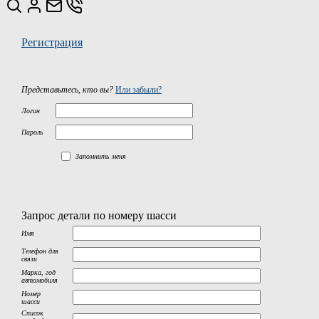
Регистрация
Представьтесь, кто вы?
Или забыли?
Логин
Пароль
Запомнить меня
Запрос детали по номеру шасси
Имя
Телефон для
связи
Марка, год
автомобиля
Номер
шасси
Список