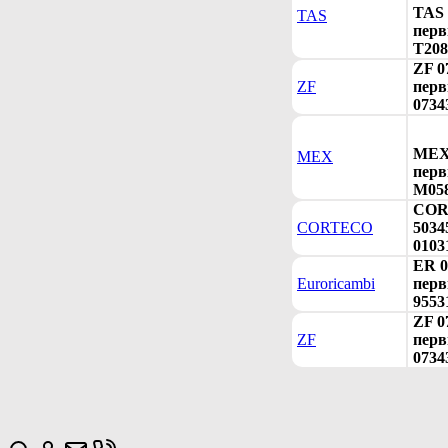
TAS 
TAS
перв
T208
ZF 0
ZF
перв
0734
MEX 
MEX
перв
M058
COR
CORTECO
5034
0103
ER 0
Euroricambi
перв
9553
ZF 0
ZF
перв
0734