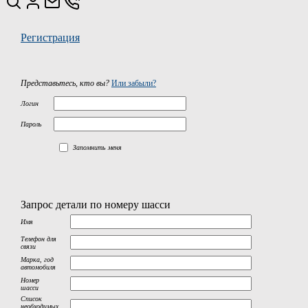
Регистрация
Представьтесь, кто вы?
Или забыли?
Логин
Пароль
Запомнить меня
Запрос детали по номеру шасси
Имя
Телефон для
связи
Марка, год
автомобиля
Номер
шасси
Список
необходимых