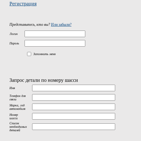
Регистрация
Представьтесь, кто вы?
Или забыли?
Логин
Пароль
Запомнить меня
Запрос детали по номеру шасси
Имя
Телефон для
связи
Марка, год
автомобиля
Номер
шасси
Список
необходимых
деталей