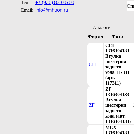
Тел.:
+7 (930) 833 0700
Оп
Email:
info@mhtron.ru
Аналоги
Фирма
Фото
CEI
1316304133
Втулка
шестерни
CEI
заднего
хода 117311
(арт.
117311)
ZF
1316304133
Втулка
ZF
шестерни
заднего
хода (арт.
1316304133)
MEX
1316304133