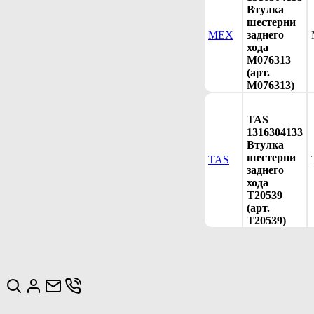
Втулка
шестерни
MEX
заднего
хода
M076313
(арт.
M076313)
TAS
1316304133
Втулка
шестерни
TAS
заднего
хода
T20539
(арт.
T20539)