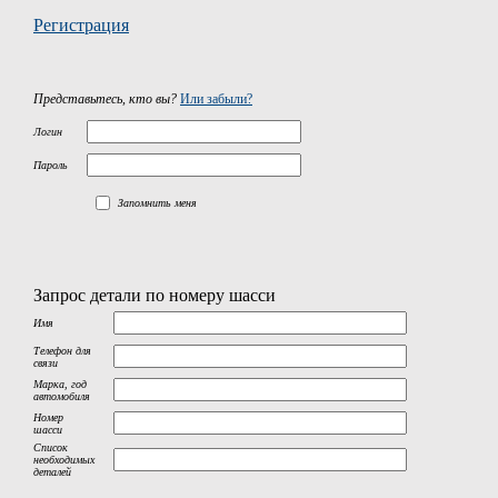
Регистрация
Представьтесь, кто вы?
Или забыли?
Логин
Пароль
Запомнить меня
Запрос детали по номеру шасси
Имя
Телефон для
связи
Марка, год
автомобиля
Номер
шасси
Список
необходимых
деталей