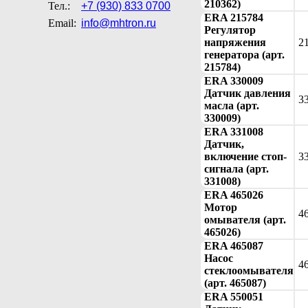
210362)
Тел.:
+7 (930) 833 0700
ERA 215784
Email:
info@mhtron.ru
Регулятор
напряжения
2
генератора (арт.
215784)
ERA 330009
Датчик давления
3
масла (арт.
330009)
ERA 331008
Датчик,
включение стоп-
3
сигнала (арт.
331008)
ERA 465026
Мотор
4
омывателя (арт.
465026)
ERA 465087
Насос
4
стеклоомывателя
(арт. 465087)
ERA 550051