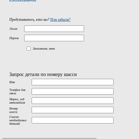
Представьтесь, кто вы?
Или забыли?
Логин
Пароль
Запомнить меня
Запрос детали по номеру шасси
Имя
Телефон для
связи
Марка, год
автомобиля
Номер
шасси
Список
необходимых
деталей