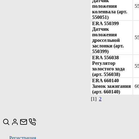
Датчик
положения
5
коленвала (арт.
550051)
ERA 550399
Датчик
положения
5
дроссельной
заслонки (арт.
550399)
ERA 556038
Регулятор
5
холостого хода
(арт. 556038)
ERA 660140
Замок зажигания
6
(арт. 660140)
[1]
2
Регистрация