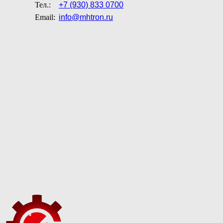
Тел.:
+7 (930) 833 0700
Email:
info@mhtron.ru