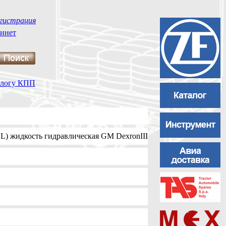
гистрация
инет
талогу КПП
L) жидкость гидравлическая GM DexronIII