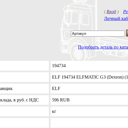
(
Вход
)
Ре
Личный каб
Подобрать деталь по ка
194734
ELF 194734 ELFMATIC G3 (Dexron) (1
тавщик
ELF
клада, в руб. с НДС
596
RUB
кг