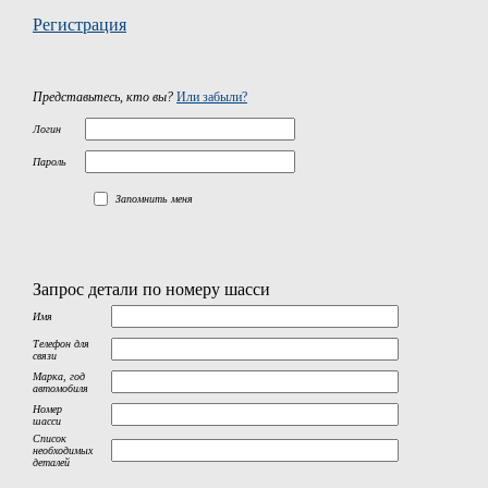
Регистрация
Представьтесь, кто вы?
Или забыли?
Логин
Пароль
Запомнить меня
Запрос детали по номеру шасси
Имя
Телефон для
связи
Марка, год
автомобиля
Номер
шасси
Список
необходимых
деталей