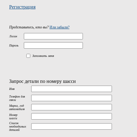
Регистрация
Представьтесь, кто вы?
Или забыли?
Логин
Пароль
Запомнить меня
Запрос детали по номеру шасси
Имя
Телефон для
связи
Марка, год
автомобиля
Номер
шасси
Список
необходимых
деталей