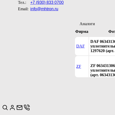
Тел.:
+7 (930) 833 0700
Email:
info@mhtron.ru
Аналоги
Фирма
Фо
DAF 0634313
DAF
уплотнительн
1297620 (арт.
ZF 06343130
ZF
уплотнительн
(арт. 0634313