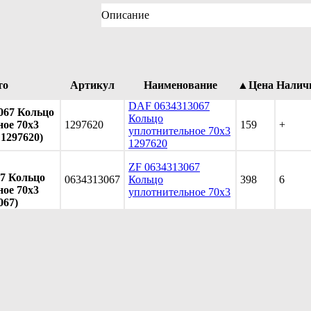
Описание
то
Артикул
Наименование
▲Цена
Налич
DAF 0634313067
067 Кольцо
Кольцо
ое 70x3
1297620
159
+
уплотнительное 70x3
 1297620)
1297620
ZF 0634313067
67 Кольцо
0634313067
Кольцо
398
6
ое 70x3
уплотнительное 70x3
067)