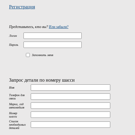
Регистрация
Представьтесь, кто вы?
Или забыли?
Логин
Пароль
Запомнить меня
Запрос детали по номеру шасси
Имя
Телефон для
связи
Марка, год
автомобиля
Номер
шасси
Список
необходимых
деталей