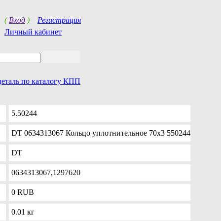
(
Вход
)
Регистрация
Личный кабинет
деталь по каталогу КПП
5.50244
DT 0634313067 Кольцо уплотнительное 70x3 550244
DT
0634313067,1297620
0
RUB
0.01 кг