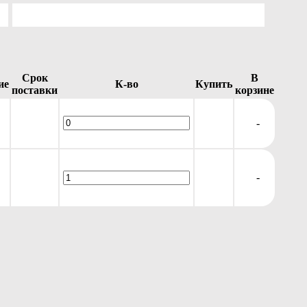
Срок
В
ие
К-во
Купить
поставки
корзине
-
-