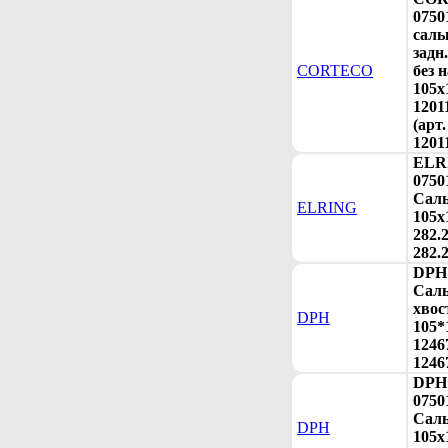
0750
сал
задн
CORTECO
без 
105x
1201
(арт.
1201
ELR
0750
Сал
ELRING
105х
282.2
282.
DPH 
Сал
хвос
DPH
105*
1246
1246
DPH
0750
Сал
DPH
105х