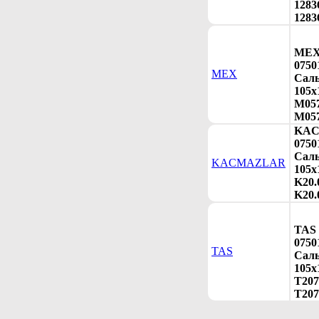
1283
1283
ME
0750
MEX
Сал
105х
M057
M057
KA
0750
Сал
KACMAZLAR
105х
K20.
K20.
TAS
0750
TAS
Сал
105х
T207
T207