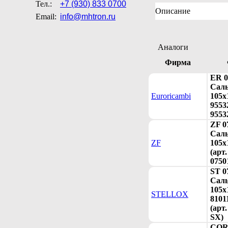
Тел.:
+7 (930) 833 0700
Описание
Email:
info@mhtron.ru
Аналоги
Фирма
ER 0
Сал
Euroricambi
105х
9553
9553
ZF 0
Сал
ZF
105х
(арт.
0750
ST 0
Cал
105x
STELLOX
8101
(арт.
SX)
COR