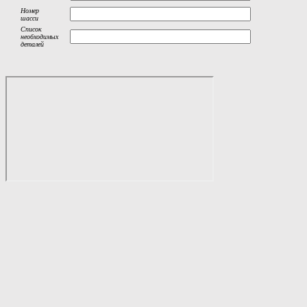
Номер
шасси
Список
необходимых
деталей