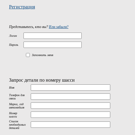
Регистрация
Представьтесь, кто вы?
Или забыли?
Логин
Пароль
Запомнить меня
Запрос детали по номеру шасси
Имя
Телефон для
связи
Марка, год
автомобиля
Номер
шасси
Список
необходимых
деталей