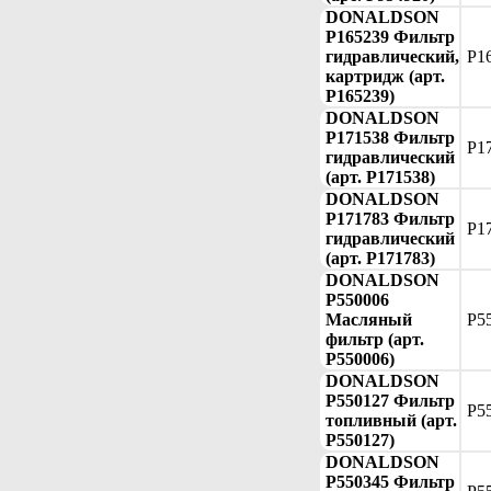
DONALDSON
P165239 Фильтр
гидравлический,
P1
картридж (арт.
P165239)
DONALDSON
P171538 Фильтр
P1
гидравлический
(арт. P171538)
DONALDSON
P171783 Фильтр
P1
гидравлический
(арт. P171783)
DONALDSON
P550006
Масляный
P5
фильтр (арт.
P550006)
DONALDSON
P550127 Фильтр
P5
топливный (арт.
P550127)
DONALDSON
P550345 Фильтр