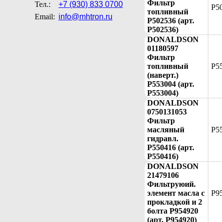
Фильтр
Тел.:
+7 (930) 833 0700
P5
топливный
Email:
info@mhtron.ru
P502536 (арт.
P502536)
DONALDSON
01180597
Фильтр
топливный
P5
(наверт.)
P553004 (арт.
P553004)
DONALDSON
0750131053
Фильтр
масляный
P5
гидравл.
P550416 (арт.
P550416)
DONALDSON
21479106
Фильтруюий.
элемент масла с
P9
прокладкой и 2
болта P954920
(арт. P954920)