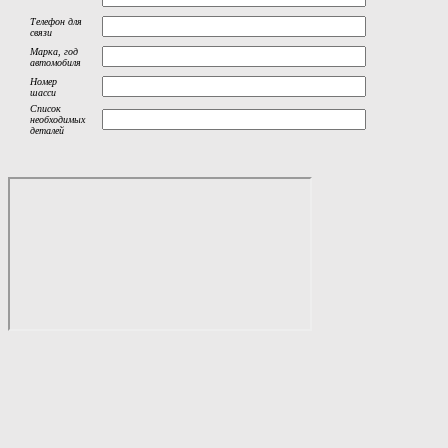
Телефон для
связи
Марка, год
автомобиля
Номер
шасси
Список
необходимых
деталей