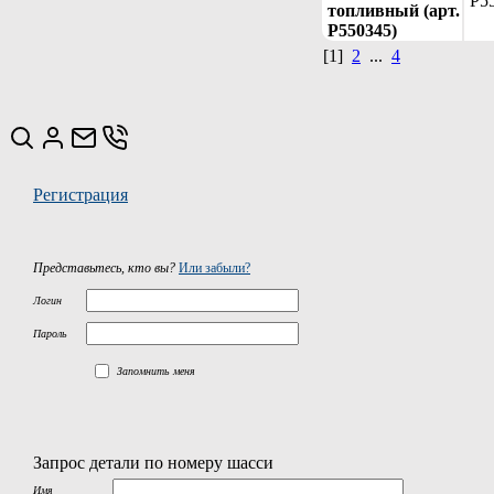
P5
топливный (арт.
P550345)
[1]
2
...
4
Регистрация
Представьтесь, кто вы?
Или забыли?
Логин
Пароль
Запомнить меня
Запрос детали по номеру шасси
Имя